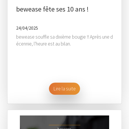
bewease fête ses 10 ans !
24/04/2025
bewease souffle sa dixième bougie !! Après une d
écennie, l'heure est au bilan.
Lire la suite