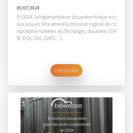
05/07/2024
En 2024, la règlementation douanière évolue et v
ous pouvez être amené à choisir un logiciel de co
mptabilité matières et d’échanges douaniers (DR
M, DSA, DAE, DAES…).
Lire la suite