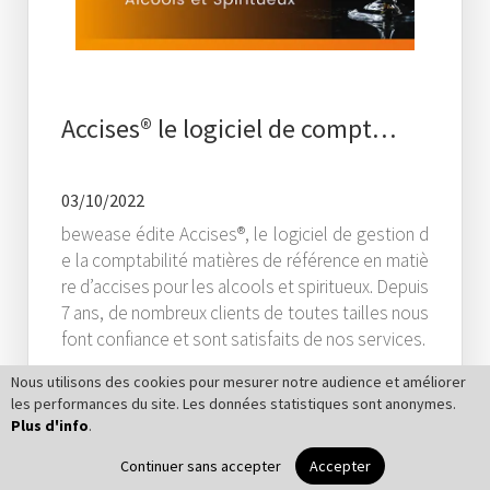
Accises® le logiciel de compt…
03/10/2022
bewease édite Accises®, le logiciel de gestion d
e la comptabilité matières de référence en matiè
re d’accises pour les alcools et spiritueux. Depuis
7 ans, de nombreux clients de toutes tailles nous
font confiance et sont satisfaits de nos services.
Nous utilisons des cookies pour mesurer notre audience et améliorer
les performances du site. Les données statistiques sont anonymes.
Plus d'info
.
Lire la suite
Continuer sans accepter
Accepter