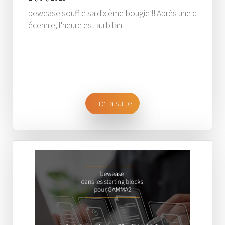
bewease souffle sa dixième bougie !! Après une d
écennie, l'heure est au bilan.
Lire la suite