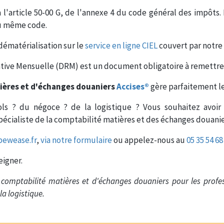
'article 50-00 G, de l'annexe 4 du code général des impôts. L
 du même code.
dématérialisation sur le
service en ligne CIEL
couvert par notre
ative Mensuelle (DRM) est un document obligatoire à remettre
tières et d'échanges douaniers
Accises®
gère parfaitement l
ls ? du négoce ? de la logistique ? Vous souhaitez avoir 
pécialiste de la comptabilité matières et des échanges douani
bewease.fr
,
via notre formulaire
ou appelez-nous au
05 35 54 68
eigner.
e comptabilité matières et d'échanges douaniers pour les profes
la logistique.