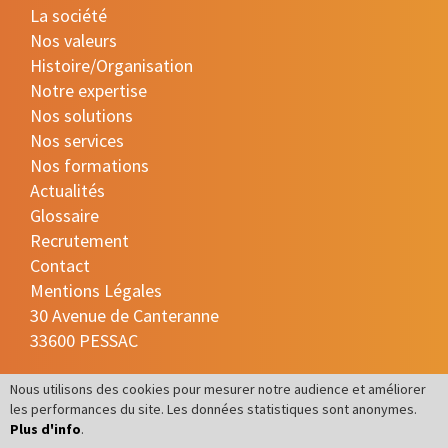
La société
Nos valeurs
Histoire/Organisation
Notre expertise
Nos solutions
Nos services
Nos formations
Actualités
Glossaire
Recrutement
Contact
Mentions Légales
30 Avenue de Canteranne
33600 PESSAC
05 35 54 68 38
Nous utilisons des cookies pour mesurer notre audience et améliorer
les performances du site. Les données statistiques sont anonymes.
contact@bewease.fr
Plus d'info
.